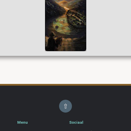
⇧
Menu
Sociaal