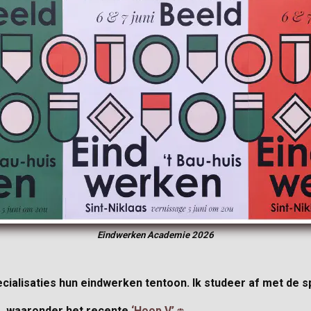
Eindwerken Academie 2026
pecialisaties hun eindwerken tentoon. Ik studeer af met de 
ks, waaronder het recente
‘Hoop V’
.