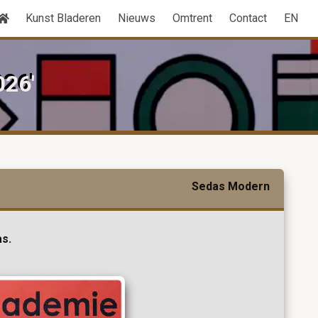
Kunst Bladeren
Nieuws
Omtrent
Contact
EN
026'
Sedas Modern
as.